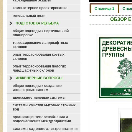
карандашные эскизы
компьютерное проектирование
Страница 1
Стра
генеральный план
ОБЗОР 
ПОДГОТОВКА РЕЛЬЕФА
общие подходы к вертикальной
планировке
террасирование ландшафтных
склонов
опыт террасирования крутых
склонов
опыт террасирования пологих
ландшафтных склонов
ИНЖЕНЕРНЫЕ ВОПРОСЫ
общие подходы к созданию
инженерных систем
дренажно-ливневые системы
системы очистки бытовых сточных
вод
организация теплоснабжения и
водоснабжения между зданиями
системы садового электропитания и