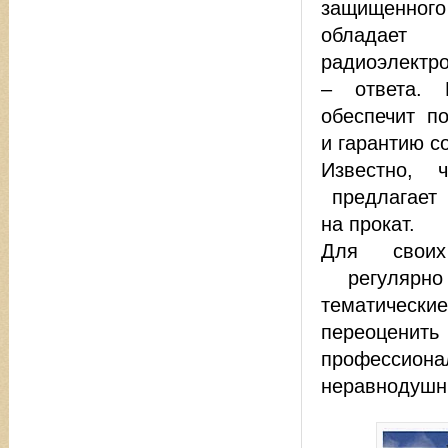
защищенно
обладает 
радиоэлектр
– ответа. 
обеспечит п
и гарантию с
Известно,
предлагает 
на прокат.
Для свои
регулярн
тематичес
переоцен
професс
неравнодушн