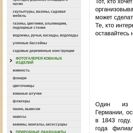
Тот, кто хоче
патио
организовыва
скульптуры, вазоны, садовая
мебель
может сделат
газоны, цветники, альпинарии,
Те, кто инте
подпорные стенки
оставайтесь 
водоемы, ручьи, каскады, водопады
уличные бассейны
садовые деревянные конструкции
ФОТОГАЛЕРЕЯ КОВАНЫХ
ИЗДЕЛИЙ
живность
фонари
цветочницы
кованые штучки
флюгеры
Один из 
панно, вывески
Германии, о
навесы
в 1843 году
камины, мангалы, аксессуары
года филиа
ПРИРОДНЫЕ ЛАНДШАФТЫ