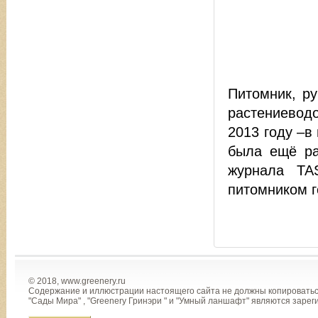
Питомник, р
растениевод
2013 году –в
была ещё ра
журнала TA
питомником г
© 2018, www.greenery.ru
Содержание и иллюстрации настоящего сайта не должны копироваться
"Сады Мира" , "Greenery Гринэри " и "Умный ланшафт" являются зар