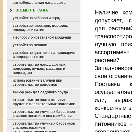
антиобледенения ландшафта
ЭЛЕМЕНТЫ САДА
Наличие ком
устройство заборов и оград
допускает,
устройство проездов, дорожек,
для растени
площадок и патио
транспортиро
к вопросу о креативном мощении
лучшую при
устройство газонов
ассортимент
устройство цветников, альпинариев
и подпорных стен
растени
строительство ландшафтных
Западноевро
водоемов, ручьев, каскадов и
водопадов
свои огранич
использование валунов при
Поставка 
строительстве водоемов
осуществля
выбор рыб для садового пруда
или, выра
строительство плавательных
прудов и плескательных водоемов
конкретным 
строительство уличных бассейнов
Стандартн
с использованием пвх мембраны
питомников 
строительство уличных бассейнов
с использованием
оговаривают,
стеклопластиковых чаш