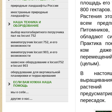
площадь его 
природные ландшафты России
800 гектаров.
иностранные природные
Растения это
ландшафты
всем предп
НАША ТЕХНИКА И
ОБОРУДОВАНИЕ
Питомников,
выбор малогабаритного погрузчика
обладают си
пал на locust 752
Практика по
минипогрузчик locust 752, и его
возможности
ком даже
минипогрузчик locust 903, и его
перемещен
возможности
навесное оборудование к locust752
(целым).
и locust 903
В настоя
оборудование для вертикальной
планировки и террасирования
выращиван
ЕСЛИ ВАМ НУЖНА НАША
растени
ПОМОЩЬ
мы о себе…
предусматр
другие о нас…
пересадок.